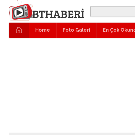
Home
Foto Galeri
En Çok Okun