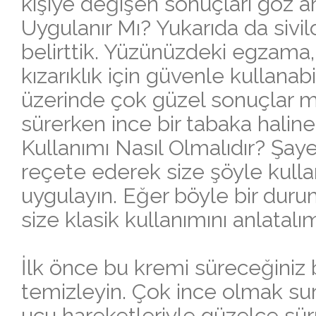
kişiye değişen sonuçları göz a
Uygulanır Mı? Yukarıda da sivil
belirttik. Yüzünüzdeki egzama, i
kızarıklık için güvenle kullanabil
üzerinde çok güzel sonuçlar 
sürerken ince bir tabaka halin
Kullanımı Nasıl Olmalıdır? Şay
reçete ederek size şöyle kulla
uygulayın. Eğer böyle bir dur
size klasik kullanımını anlatalı
İlk önce bu kremi süreceğiniz
temizleyin. Çok ince olmak sure
ucu hareketleriyle güzelce sür