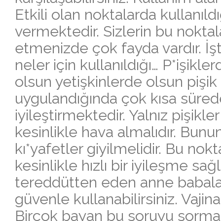
Etkili olan noktalarda kullanıl
vermektedir. Sizlerin bu noktal
etmenizde çok fayda vardır. İşte
neler için kullanıldığı… P*işikle
olsun yetişkinlerde olsun pişi
uygulandığında çok kısa sürede
iyileştirmektedir. Yalnız pişikl
kesinlikle hava almalıdır. Bun
kı*yafetler giyilmelidir. Bu nok
kesinlikle hızlı bir iyileşme sağ
tereddütten eden anne babalar o
güvenle kullanabilirsiniz. Vajina
Birçok bayan bu soruyu sormak