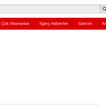
 Çok Okunanlar
İlginç Haberler
Güncel
A