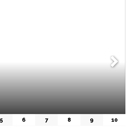
İ
5
6
7
8
9
10