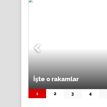
İşte o rakamlar
1
2
3
4