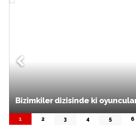
Bizimkiler dizisinde ki oyuncula
1
2
3
4
5
6