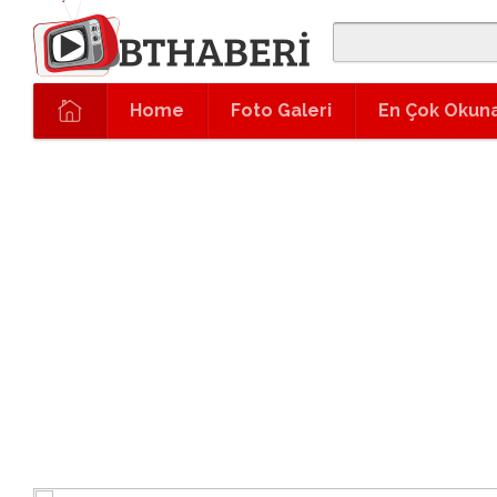
Home
Foto Galeri
En Çok Okun