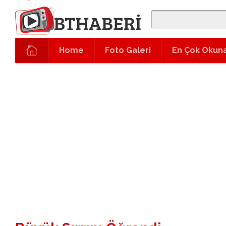
Home
Foto Galeri
En Çok Okun