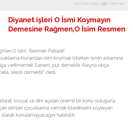
05 Ocak 2019 (
332
izlenme
)
Diyanet işleri O İsmi Koymayın
Demesine Rağmen,O İsim Resmen
ağmen,O İsim Resmen Patladı!
cuklarına Kur’an’dan isim koymak isterken ismin anlamına
uğa verilmemeli, Sanem, put demektir. Aleyna sıkça
a, sıkıntı demektir” dedi.
ltürel, sosyal ve dini açıdan önemli bir konu olduğuna
eçen isimleri çocuklarına vermek istediklerini söyleyen
 olarak konulamayacağını hatırlattı.