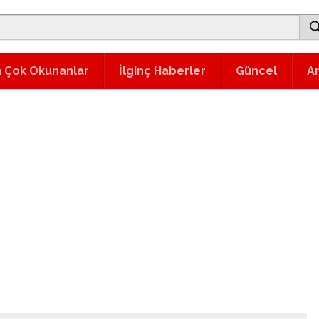
 Çok Okunanlar
İlginç Haberler
Güncel
A