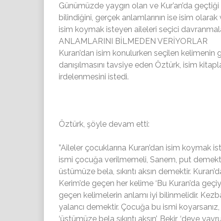
Günümüzde yaygın olan ve Kur’an’da geçtiği i
bilindiğini, gerçek anlamlarının ise isim olar
isim koymak isteyen aileleri seçici davranmal
ANLAMLARINI BİLMEDEN VERİYORLAR
Kuran’dan isim konulurken seçilen kelimenin g
danışılmasını tavsiye eden Öztürk, isim kitap
irdelenmesini istedi.
Öztürk, şöyle devam etti:
”Aileler çocuklarına Kuran’dan isim koymak i
ismi çocuğa verilmemeli, Sanem, put demekt
üstümüze bela, sıkıntı aksın demektir. Kuran’d
Kerim’de geçen her kelime ‘Bu Kuran’da geçiyo
geçen kelimelerin anlamı iyi bilinmelidir. Kez
yalancı demektir. Çocuğa bu ismi koyarsanız, ‘
‘üstümüze bela sıkıntı aksın’, Bekir, ‘deve yavr