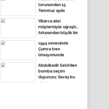
torunundan 15
Temmuz ayıbı
271
izlenme
Yıllarca aksi
müşterisiyle uğraştı...
Arkasından büyük bir
sır çıktı
307
izlenme
1944 senesinde
Çumra tren
istasyonunda
3571
izlenme
Abdulkadir Selvi’den
bomba seçim
duyurusu. Savaş bu
sefer orada
387
izlenme
patlayacak