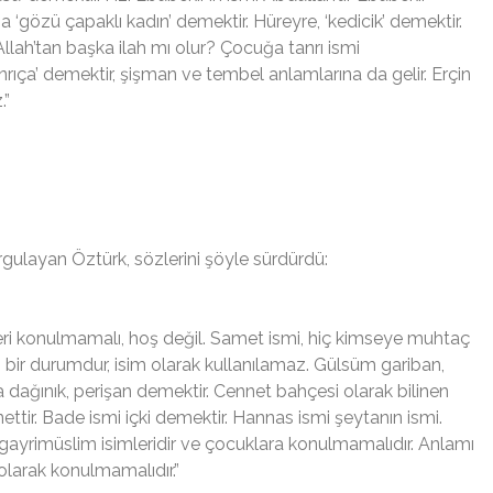
a ‘gözü çapaklı kadın’ demektir. Hüreyre, ‘kedicik’ demektir.
 Allah’tan başka ilah mı olur? Çocuğa tanrı ismi
nrıça’ demektir, şişman ve tembel anlamlarına da gelir. Erçin
.”
gulayan Öztürk, sözlerini şöyle sürdürdü:
isimleri konulmamalı, hoş değil. Samet ismi, hiç kimseye muhtaç
bir durumdur, isim olarak kullanılamaz. Gülsüm gariban,
a dağınık, perişan demektir. Cennet bahçesi olarak bilinen
ttir. Bade ismi içki demektir. Hannas ismi şeytanın ismi.
l gayrimüslim isimleridir ve çocuklara konulmamalıdır. Anlamı
olarak konulmamalıdır.”