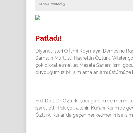
Auto-Created-3
Patladı!
Diyanet işleri O İsmi Koymayın Demesine R
Samsun Müftüsü Hayrettin Öztürk, ”Aileler ço
çok dikkat etmeliler. Mesela Sanem ismi çoc
duyduğumuz bir isim ama anlamı üstümüze bel
Yrd. Doç. Dr. Öztürk, çocuğa isim vermenin kü
işaret etti. Pek çok ailenin Kur’anı Kerim’de g
Öztürk, Kur’an’da geçen her kelimenin ise isim