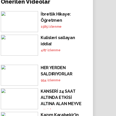
Önerilen Videolar
İbretlik Hikaye:
Öğretmen
1585
izlenme
Kulisleri sallayan
iddia!
487
izlenme
HER YERDEN
SALDIRIYORLAR
954
izlenme
KANSERİ 24 SAAT
ALTINDA ETKİSİ
ALTINA ALAN MEYVE
403
izlenme
Kazım Karabekir'in