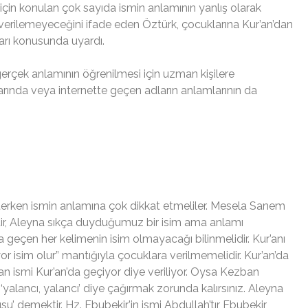
çin konulan çok sayıda ismin anlamının yanlış olarak
ak verilemeyeceğini ifade eden Öztürk, çocuklarına Kur’an’dan
arı konusunda uyardı.
erçek anlamının öğrenilmesi için uzman kişilere
larında veya internette geçen adların anlamlarının da
sterken ismin anlamına çok dikkat etmeliler. Mesela Sanem
ir, Aleyna sıkça duyduğumuz bir isim ama anlamı
a geçen her kelimenin isim olmayacağı bilinmelidir. Kur’anı
r isim olur” mantığıyla çocuklara verilmemelidir. Kur’an’da
ban ismi Kur’an’da geçiyor diye veriliyor. Oysa Kezban
yalancı, yalancı’ diye çağırmak zorunda kalırsınız. Aleyna
usu’ demektir. Hz. Ebubekir’in ismi Abdullah’tır Ebubekir