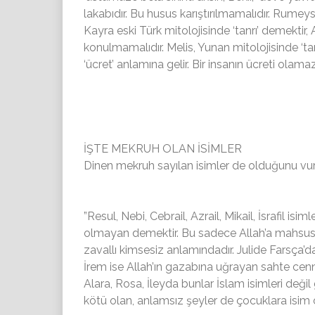
lakabıdır. Bu husus karıştırılmamalıdır. Rumeys
Kayra eski Türk mitolojisinde ‘tanrı’ demektir,
konulmamalıdır. Melis, Yunan mitolojisinde ‘ta
‘ücret’ anlamına gelir. Bir insanın ücreti olamaz
İŞTE MEKRUH OLAN İSİMLER
Dinen mekruh sayılan isimler de olduğunu vur
”Resul, Nebi, Cebrail, Azrail, Mikail, İsrafil 
olmayan demektir. Bu sadece Allah’a mahsus 
zavallı kimsesiz anlamındadır. Julide Farsça’d
İrem ise Allah’ın gazabına uğrayan sahte cenne
Alara, Rosa, İleyda bunlar İslam isimleri deği
kötü olan, anlamsız şeyler de çocuklara isim 