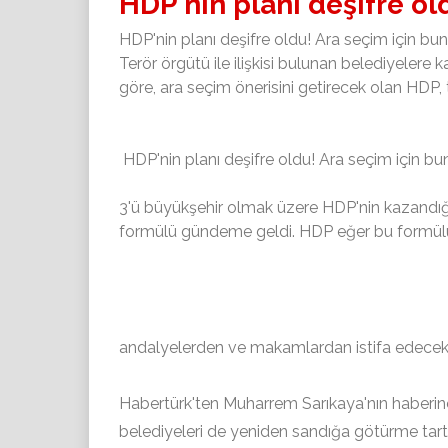
HDP'nin planı deşifre ol
HDP'nin planı deşifre oldu! Ara seçim için bu
Terör örgütü ile ilişkisi bulunan belediyeler
göre, ara seçim önerisini getirecek olan HDP
HDP'nin planı deşifre oldu! Ara seçim için b
3'ü büyükşehir olmak üzere HDP'nin kazandı
formülü gündeme geldi. HDP eğer bu formülü
andalyelerden ve makamlardan istifa edecek
Habertürk'ten Muharrem Sarıkaya'nın haberi
belediyeleri de yeniden sandığa götürme tart