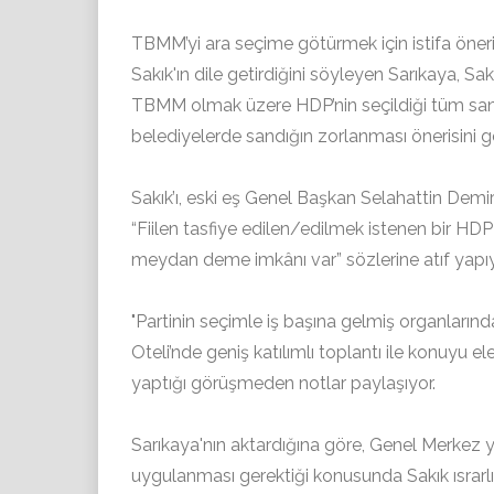
TBMM’yi ara seçime götürmek için istifa önerisin
Sakık'ın dile getirdiğini söyleyen Sarıkaya, S
TBMM olmak üzere HDP’nin seçildiği tüm sanda
belediyelerde sandığın zorlanması önerisini get
Sakık’ı, eski eş Genel Başkan Selahattin Demir
“Fiilen tasfiye edilen/edilmek istenen bir HDP 
meydan deme imkânı var” sözlerine atıf yapıy
"Partinin seçimle iş başına gelmiş organlarınd
Oteli’nde geniş katılımlı toplantı ile konuyu el
yaptığı görüşmeden notlar paylaşıyor.
Sarıkaya'nın aktardığına göre, Genel Merkez 
uygulanması gerektiği konusunda Sakık ısrarlı