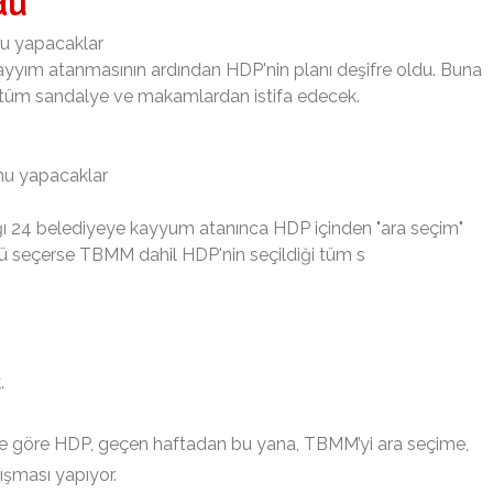
du
nu yapacaklar
e kayyım atanmasının ardından HDP'nin planı deşifre oldu. Buna
, tüm sandalye ve makamlardan istifa edecek.
unu yapacaklar
ğı 24 belediyeye kayyum atanınca HDP içinden "ara seçim"
 seçerse TBMM dahil HDP'nin seçildiği tüm s
.
ne göre HDP, geçen haftadan bu yana, TBMM’yi ara seçime,
ışması yapıyor.