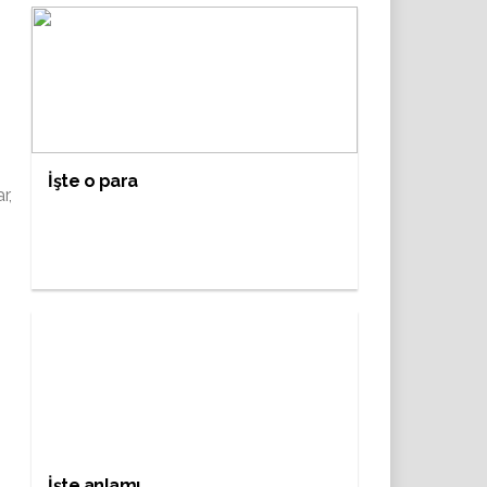
İşte o para
r,
İşte anlamı