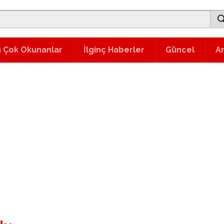
 Çok Okunanlar
İlginç Haberler
Güncel
A