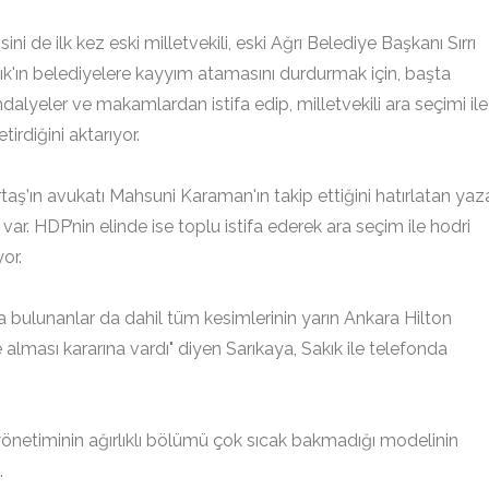
i de ilk kez eski milletvekili, eski Ağrı Belediye Başkanı Sırrı
akık'ın belediyelere kayyım atamasını durdurmak için, başta
lyeler ve makamlardan istifa edip, milletvekili ara seçimi ile
irdiğini aktarıyor.
taş’ın avukatı Mahsuni Karaman'ın takip ettiğini hatırlatan yaza
var. HDP’nin elinde ise toplu istifa ederek ara seçim ile hodri
or.
a bulunanlar da dahil tüm kesimlerinin yarın Ankara Hilton
e alması kararına vardı" diyen Sarıkaya, Sakık ile telefonda
yönetiminin ağırlıklı bölümü çok sıcak bakmadığı modelinin
.