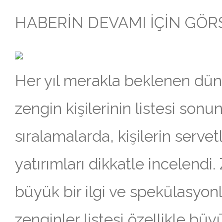
HABERİN DEVAMI İÇİN GÖRSE
Her yıl merakla beklenen dün
zengin kişilerinin listesi sonun
sıralamalarda, kişilerin servetl
yatırımları dikkatle incelendi.
büyük bir ilgi ve spekülasyonla
zenginler listesi özellikle bü