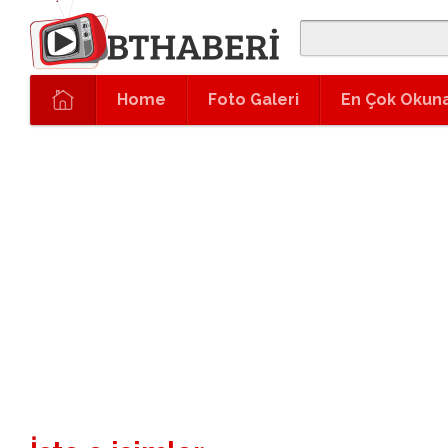
Home
Foto Galeri
En Çok Okun