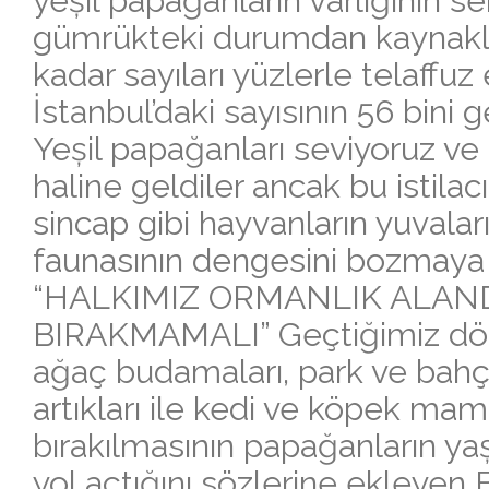
yeșil papağanların varlığının 
gümrükteki durumdan kaynaklan
kadar sayıları yüzlerle telaffuz 
İstanbul’daki sayısının 56 bini 
Yeșil papağanları seviyoruz ve 
haline geldiler ancak bu istilacı
sincap gibi hayvanların yuvalar
faunasının dengesini bozmaya
“HALKIMIZ ORMANLIK ALAND
BIRAKMAMALI” Geçtiğimiz dön
ağaç budamaları, park ve bahç
artıkları ile kedi ve köpek mama
bırakılmasının papağanların y
yol açtığını sözlerine ekleyen 