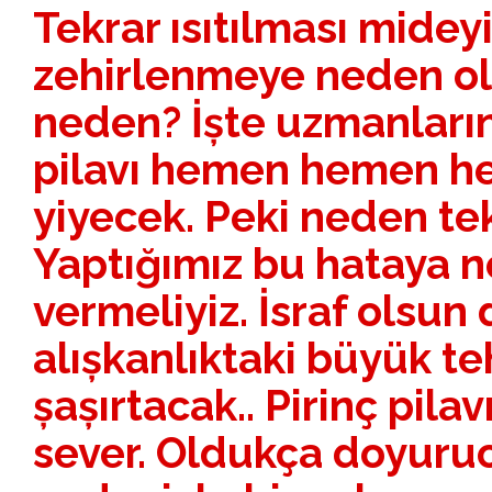
Tekrar ısıtılması midey
zehirlenmeye neden ola
neden? İște uzmanların 
pilavı hemen hemen her
yiyecek. Peki neden tek
Yaptığımız bu hataya 
vermeliyiz. İsraf olsun
alıșkanlıktaki büyük te
șașırtacak.. Pirinç pila
sever. Oldukça doyuru