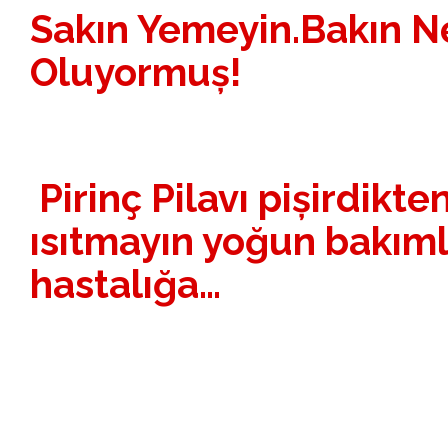
Sakın Yemeyin.Bakın 
Oluyormuș!
Pirinç Pilavı pișirdikte
ısıtmayın yoğun bakımlı
hastalığa…