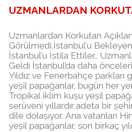
UZMANLARDAN KORKUTA
Uzmanlardan Korkutan Açıklam
Görülmedi.İstanbul’u Bekleyen
İstanbul’u İstila Ettiler.. Uzm
Geldi İstanbul’da daha önceler
Yıldız ve Fenerbahçe parkları g
yeșil papağanlar, bugün her ye
Tropikal iklim kușu yeșil papağ
serüveni yıllardır adeta bir șeh
dile dolașıyor. Ana vatanları H
yeșil papağanlar, son birkaç yıl