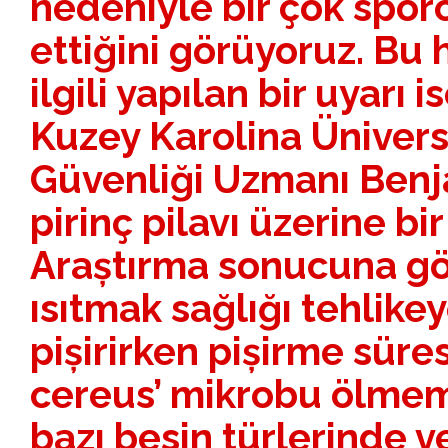
nedeniyle bir çok spor
ettiğini görüyoruz. Bu 
ilgili yapılan bir uyarı i
Kuzey Karolina Ünivers
Güvenliği Uzmanı Ben
pirinç pilavı üzerine bi
Araștırma sonucuna gö
ısıtmak sağlığı tehlikey
pișirirken pișirme süre
cereus’ mikrobu ölmemiș
bazı besin türlerinde v