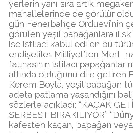
yerlerin yanı sıra artık megaken
mahallelerinde de görülür oldu
gün Fenerbahçe Orduevi’nin ç
görülen yeșil papağanlara ilișk
ise istilacı kabul edilen bu türü
endișeliler. Milliyet’ten Mert İ
faunasının istilacı papağanlar 
altında olduğunu dile getiren 
Kerem Boyla, yeșil papağan t
adeta patlama yașandığını beli
sözlerle açıkladı: “KAÇAK 
SERBEST BIRAKILIYOR” “Dünya
kafesten kaçan, papağan veya