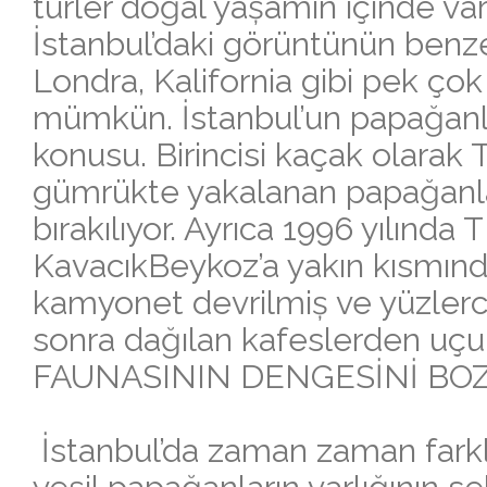
türler doğal yașamın içinde varl
İstanbul’daki görüntünün benz
Londra, Kalifornia gibi pek ço
mümkün. İstanbul’un papağanla
konusu. Birincisi kaçak olarak T
gümrükte yakalanan papağanla
bırakılıyor. Ayrıca 1996 yılınd
KavacıkBeykoz’a yakın kısmınd
kamyonet devrilmiș ve yüzle
sonra dağılan kafeslerden uçu
FAUNASININ DENGESİNİ BO
İstanbul’da zaman zaman farkl