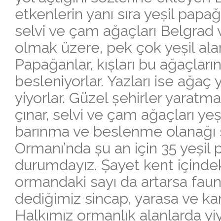
etkenlerin yanı sıra yeșil papağ
selvi ve çam ağaçları Belgrad
olmak üzere, pek çok yeșil ala
Papağanlar, kıșları bu ağaçları
besleniyorlar. Yazları ise ağaç
yiyorlar. Güzel șehirler yaratma
çınar, selvi ve çam ağaçları yeș
barınma ve beslenme olanağı s
Ormanı’nda șu an için 35 yeșil
durumdayız. Șayet kent içindek
ormandaki sayı da artarsa fauna
dediğimiz sincap, yarasa ve karg
Halkımız ormanlık alanlarda yiy