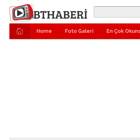
Home
Foto Galeri
En Çok Okun