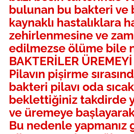
bulunan bu bakteri ve b
kaynaklı hastalıklara h
zehirlenmesine ve za
edilmezse ölüme bile n
BAKTERİLER ÜREMEY
Pilavın pișirme sırasın
bakteri pilavı oda sıca
beklettiğiniz takdirde
ve üremeye bașlayarak 
Bu nedenle yapmanız 