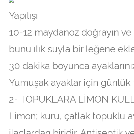
Yapılışı
10-12 maydanoz doğrayın ve 
bunu ılık suyla bir leğene ekl
30 dakika boyunca ayaklarınızı
Yumuşak ayaklar için günlük t
2- TOPUKLARA LİMON KUL
Limon; kuru, çatlak topuklu ay
ilaclardan biridir. Antiseptik 