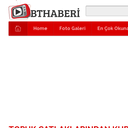
Home
Foto Galeri
En Çok Okun